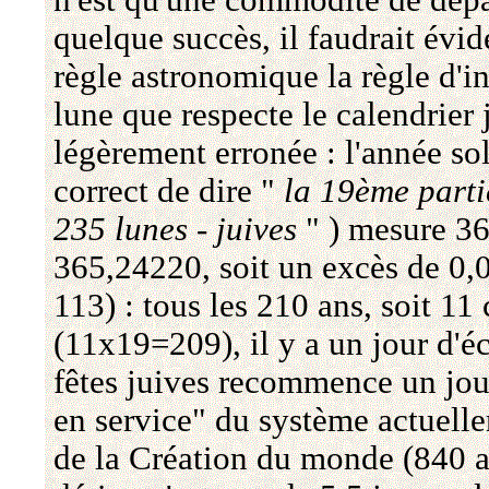
n'est qu'une commodité de dépar
quelque succès, il faudrait év
règle astronomique la règle d'in
lune que respecte le calendrier ju
légèrement erronée : l'année sola
correct de dire "
la 19ème partie
235 lunes - juives
" ) mesure 36
365,24220, soit un excès de 0,0
113) : tous les 210 ans, soit 11
(11x19=209), il y a un jour d'éc
fêtes juives recommence un jour
en service" du système actuelle
de la Création du monde (840 ap.