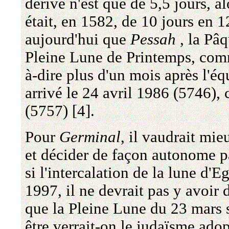
dérive n'est que de 5,5 jours, a
était, en 1582, de 10 jours en 12
aujourd'hui que
Pessah
, la Pâq
Pleine Lune de Printemps, comme
à-dire plus d'un mois après l'é
arrivé le 24 avril 1986 (5746), 
(5757) [4].
Pour
Germinal
, il vaudrait mie
et décider de façon autonome pa
si l'intercalation de la lune d'E
1997, il ne devrait pas y avoir 
que la Pleine Lune du 23 mars s
être verrait-on le judaïsme ado