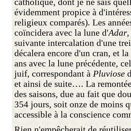
catholique, dont je ne sais quell
évidemment propice à d'intéress
religieux comparés). Les années
coïncidera avec la lune d'
Adar
,
suivante intercalation d'une tre
décalera encore d'un cran, et l
ans avec la lune précédente, ce
juif, correspondant à
Pluviose
d
et ainsi de suite…. La remonté
des saisons, due au fait que do
354 jours, soit onze de moins q
accessible à la conscience co
Rien n'empêcherait de réutilise