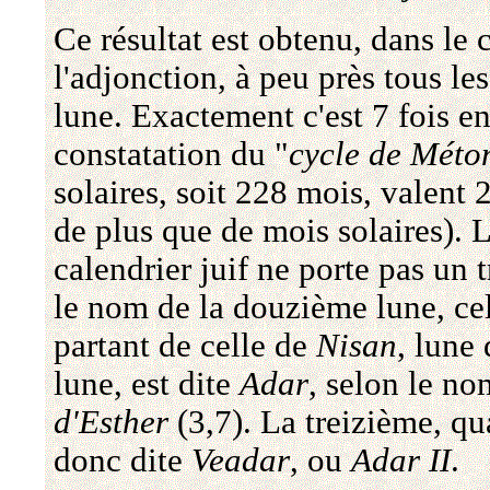
Ce résultat est obtenu, dans le c
l'adjonction, à peu près tous les
lune. Exactement c'est 7 fois en
constatation du "
cycle de Méto
solaires, soit 228 mois, valent 
de plus que de mois solaires). L
calendrier juif ne porte pas un
le nom de la douzième lune, cel
partant de celle de
Nisan
, lune
lune, est dite
Adar
, selon le no
d'Esther
(3,7). La treizième, qu
donc dite
Veadar
, ou
Adar II
.