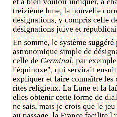
et à bien vouloir indiquer, à ch
treizième lune, la nouvelle cor
désignations, y compris celle 
désignations juive et républicai
En somme, le système suggéré p
astronomique simple de désigna
celle de
Germinal,
par exemple 
l'équinoxe", qui servirait ensu
expliquer et faire connaître les
rites religieux. La Lune et la l
elles obtenir cette forme de dia
ne sais, mais je crois que le jeu
au passage, la France facilite l'