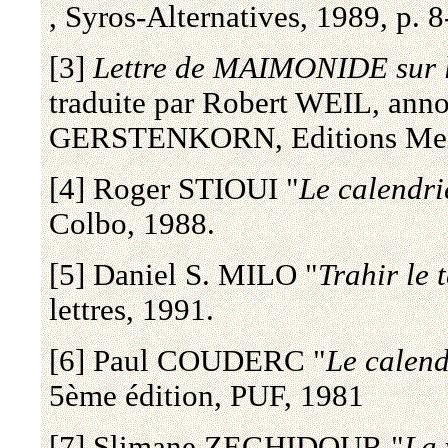
, Syros-Alternatives, 1989, p. 
[3]
Lettre de MAIMONIDE sur l
traduite par Robert WEIL, ann
GERSTENKORN, Editions Meir
[4] Roger STIOUI "
Le calendri
Colbo, 1988.
[5] Daniel S. MILO "
Trahir le 
lettres, 1991.
[6] Paul COUDERC "
Le calend
5ème édition, PUF, 1981
[7] Slimane ZEGHIDOUR "
La 